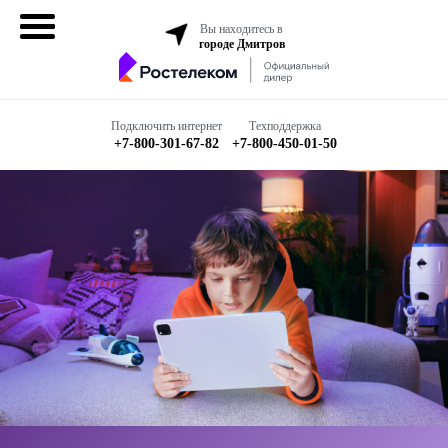
Вы находитесь в
городе Дмитров
Домашний
интернет
Подключить интернет
Техподдержка
+7-800-301-67-82
+7-800-450-01-50
Интернет + ТВ
Все в одном
Все тарифы
Бизнесу
Подключить