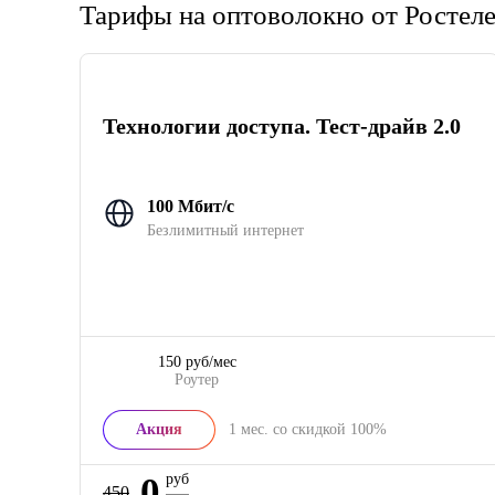
Тарифы на оптоволокно от Ростел
Технологии доступа. Тест-драйв 2.0
100 Мбит/с
Безлимитный интернет
150 руб/мес
Роутер
Акция
1
мес. со скидкой
100%
0
руб
450