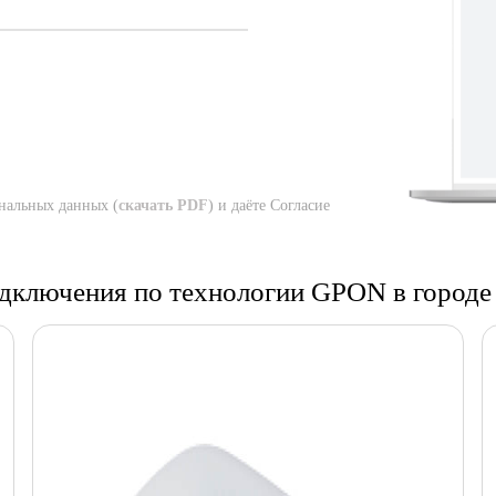
нальных данных (
скачать PDF
) и даёте Согласие
одключения по технологии GPON в город