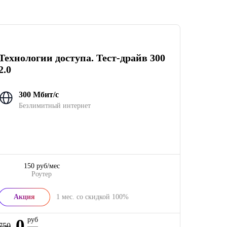
Технологии доступа. Тест-драйв 300
2.0
300 Мбит/с
Безлимитный интернет
150 руб/мес
Роутер
Акция
1
мес. со скидкой
100%
0
руб
750