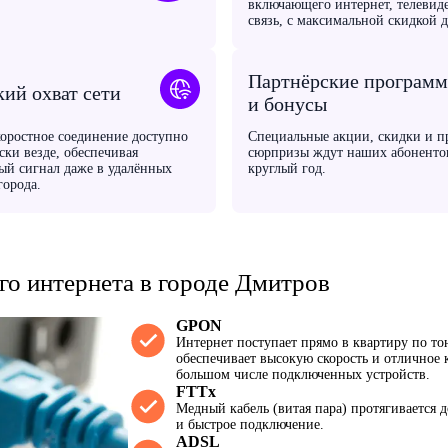
включающего интернет, телевид
связь, с максимальной скидкой 
Партнёрские програм
ий охват сети
и бонусы
оростное соединение доступно
Специальные акции, скидки и п
ски везде, обеспечивая
сюрпризы ждут наших абоненто
ый сигнал даже в удалённых
круглый год.
города.
о интернета в городе Дмитров
GPON
Интернет поступает прямо в квартиру по то
обеспечивает высокую скорость и отличное 
большом числе подключенных устройств.
FTTx
Медный кабель (витая пара) протягивается 
и быстрое подключение.
ADSL