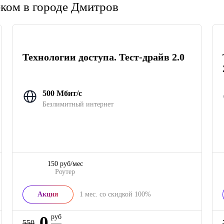
еком в городе Дмитров
Технологии доступа. Тест-драйв 2.0
500 Мбит/с
Безлимитный интернет
150 руб/мес
Роутер
Акция
1
мес. со скидкой
100%
0
руб
550