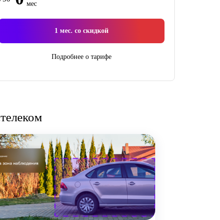
мес
1
мес. со скидкой
Подробнее о тарифе
стелеком