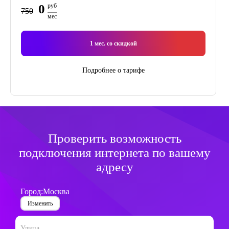
0
руб
750
мес
1
мес. со скидкой
Подробнее о тарифе
Проверить возможность
подключения интернета по вашему
адресу
Город:
Москва
Изменить