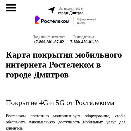
Вы находитесь в
городе Дмитров
Домашний
интернет
Подключить интернет
Техподдержка
+7-800-301-67-82
+7-800-450-01-50
Интернет + ТВ
Карта покрытия мобильного
интернета Ростелеком в
Все в одном
городе Дмитров
Все тарифы
Бизнесу
Покрытие 4G и 5G от Ростелекома
Подключить
Ростелеком постоянно модернизирует оборудование, чтобы
обеспечить максимальную доступность мобильных услуг для
клиентов.