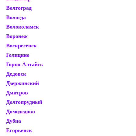
Волгоград
К
Вологда
К
Волоколамск
Ко
Воронеж
Ко
Воскресенск
Кр
Голицино
Кр
Горно-Алтайск
Кр
Дедовск
Кр
Дзержинский
Кр
Дмитров
Ку
Долгопрудный
Ку
Домодедово
Ку
Дубна
К
Егорьевск
Л