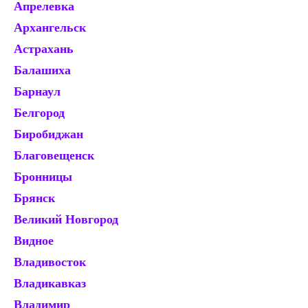
Апрелевка
Ж
Архангельск
Зв
Астрахань
И
Балашиха
Ив
Барнаул
И
Белгород
Ир
Биробиджан
Ис
Благовещенск
Й
Бронницы
Ка
Брянск
Ка
Великий Новгород
Ка
Видное
К
Владивосток
К
Владикавказ
Ке
Владимир
К